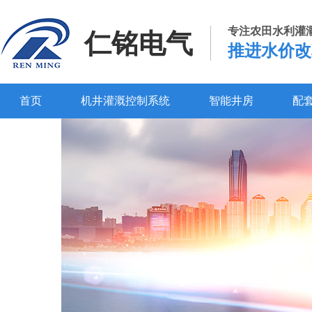
专注农田水利灌
仁铭电气
推进水价改
首页
机井灌溉控制系统
智能井房
配
百度