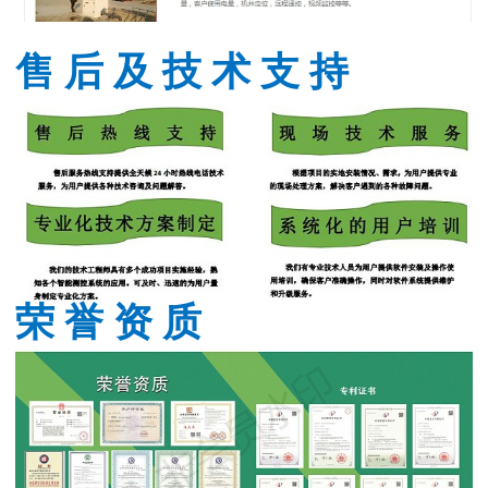
售 后 及 技 术 支 持
荣 誉 资 质