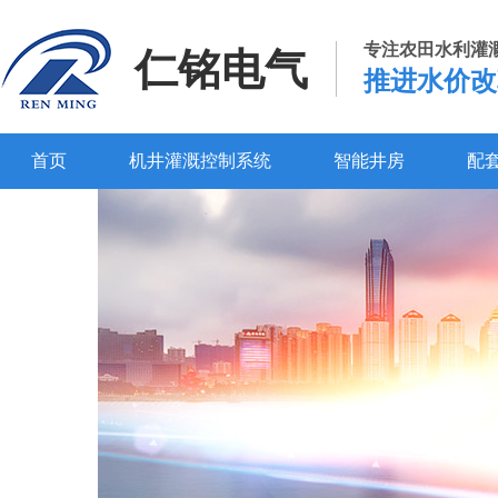
专注农田水利灌
仁铭电气
推进水价改
首页
机井灌溉控制系统
智能井房
配
百度