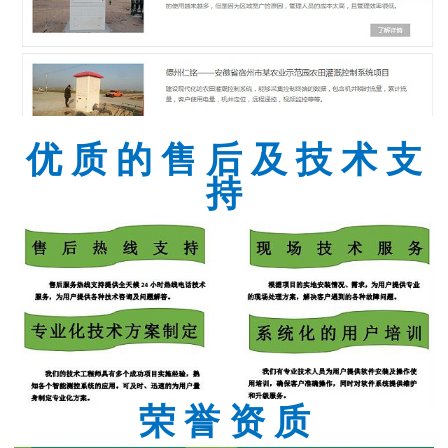
优 质 的 售 后 及 技 术 支
持
荣 誉 资 质