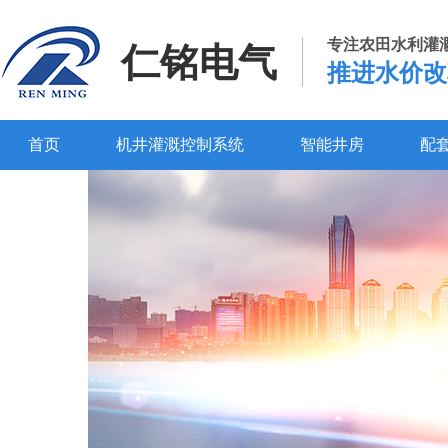
专注农田水利灌
仁铭电气
推进水价改
首页
机井灌溉控制系统
智能井房
配
百度