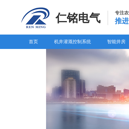
专注农
仁铭电气
推进
首页
机井灌溉控制系统
智能井房
百度