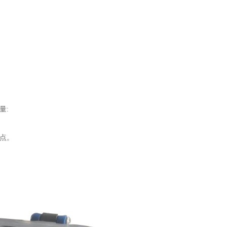
量:
特点。