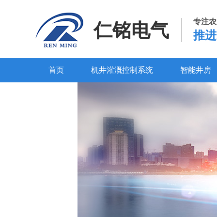
专注农
仁铭电气
推进
首页
机井灌溉控制系统
智能井房
百度